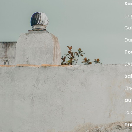
Sa
Le 
Gal
Dar
To
L'A
Sa
L'i
Ou
La 
Tr