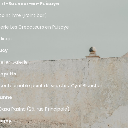
int-Sauveur-en-Puisaye
point livre (Point bar)
erie Les Créacteurs en Puisaye
ling's
ucy
telier Galerie
inpuits
ncontournable point de vie, chez Cyril Blanchard
anne
Casa Pasina (25, rue Principale)
eigny