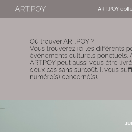
ART.POY
ART.POY coll
Où trouver ART.POY ? 

Vous trouverez ici les différents p
événements culturels ponctuels. À c
ART.POY peut aussi vous être livré
deux cas sans surcoût. Il vous suff
numéro(s) concerné(s). 
JU