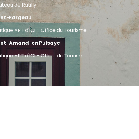
teau de Ratilly
int-Fargeau
tique ART d'ICI - Office du Tourisme
int-Amand-en Puisaye
tique ART d'ICI - Office du Tourisme